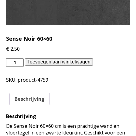
Sense Noir 60×60
€
2,50
Douglas
Toevoegen aan winkelwagen
Jones
binnentegels
SKU:
product-4759
-
Sense
Noir
Beschrijving
60x60
aantal
Beschrijving
De Sense Noir 60×60 cm is een prachtige wand en
vloertegel in een zwarte kleurtint. Geschikt voor een