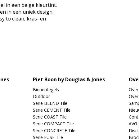
 in een beige kleurtint.
n in een uniek design.
y to clean, kras- en
ones
Piet Boon by Douglas & Jones
Ove
Binnentegels
Over
Outdoor
Overz
Serie BLEND Tile
Samp
Serie CEMENT Tile
Nieu
Serie COAST Tile
Cont
Serie COMPACT Tile
AVG
Serie CONCRETE Tile
Disc
Serie FUSE Tile
Broc