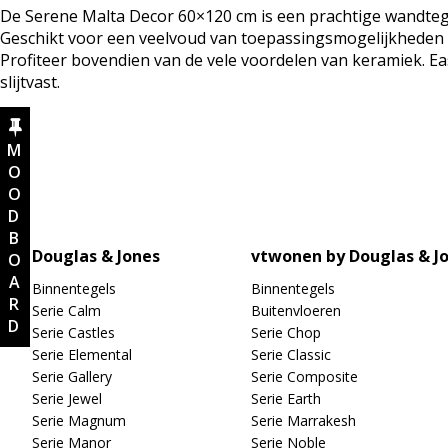
De Serene Malta Decor 60×120 cm is een prachtige wandtegel
Geschikt voor een veelvoud van toepassingsmogelijkheden e
Profiteer bovendien van de vele voordelen van keramiek. Eas
slijtvast.
MOODBOARD
Douglas & Jones
vtwonen by Douglas & J
Binnentegels
Binnentegels
Serie Calm
Buitenvloeren
Serie Castles
Serie Chop
Serie Elemental
Serie Classic
Serie Gallery
Serie Composite
Serie Jewel
Serie Earth
Serie Magnum
Serie Marrakesh
Serie Manor
Serie Noble