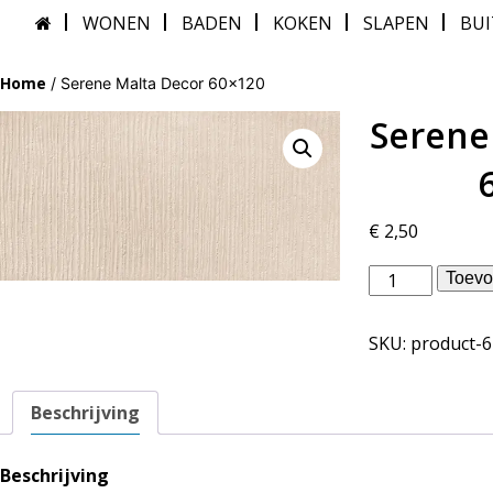
WONEN
BADEN
KOKEN
SLAPEN
BU
Home
/ Serene Malta Decor 60×120
Serene
€
2,50
Douglas
Toevo
Jones
binnentegels
SKU:
product-
-
Serene
Malta
Beschrijving
Decor
60x120
aantal
Beschrijving