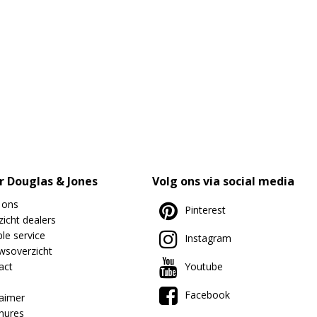
r Douglas & Jones
Volg ons via social media
 ons
Pinterest
icht dealers
le service
Instagram
wsoverzicht
act
Youtube
Facebook
laimer
hures