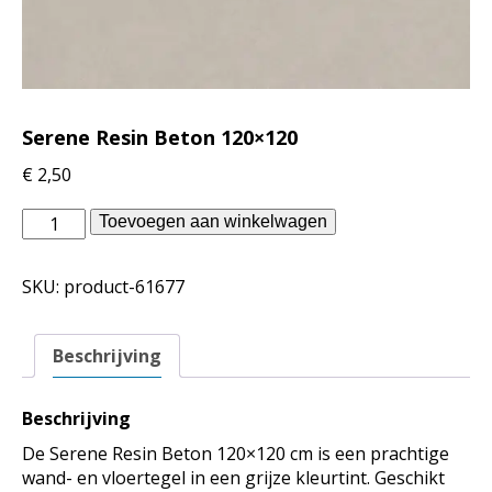
Serene Resin Beton 120×120
€
2,50
Douglas
Toevoegen aan winkelwagen
Jones
binnentegels
SKU:
product-61677
-
Serene
Resin
Beschrijving
Beton
120x120
aantal
Beschrijving
De Serene Resin Beton 120×120 cm is een prachtige
wand- en vloertegel in een grijze kleurtint. Geschikt