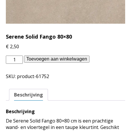
Serene Solid Fango 80×80
€
2,50
Douglas
Toevoegen aan winkelwagen
Jones
binnentegels
SKU:
product-61752
-
Serene
Solid
Beschrijving
Fango
80x80
aantal
Beschrijving
De Serene Solid Fango 80×80 cm is een prachtige
wand- en vloertegel in een taupe kleurtint. Geschikt