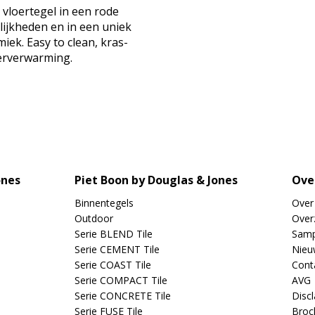
 vloertegel in een rode
lijkheden en in een uniek
iek. Easy to clean, kras-
oerverwarming.
ones
Piet Boon by Douglas & Jones
Ove
Binnentegels
Over
Outdoor
Overz
Serie BLEND Tile
Samp
Serie CEMENT Tile
Nieu
Serie COAST Tile
Cont
Serie COMPACT Tile
AVG
Serie CONCRETE Tile
Disc
Serie FUSE Tile
Broc