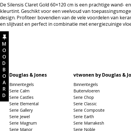
De Silensis Claret Gold 60×120 cm is een prachtige wand- en
kleurtint. Geschikt voor een veelvoud van toepassingsmoge
design. Profiteer bovendien van de vele voordelen van keram
en slijtvast en perfect in combinatie met energiezuinige vl
MOODBOARD
Douglas & Jones
vtwonen by Douglas & J
Binnentegels
Binnentegels
Serie Calm
Buitenvloeren
Serie Castles
Serie Chop
Serie Elemental
Serie Classic
Serie Gallery
Serie Composite
Serie Jewel
Serie Earth
Serie Magnum
Serie Marrakesh
Serie Manor
Serie Noble