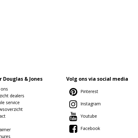
r Douglas & Jones
Volg ons via social media
 ons
Pinterest
icht dealers
le service
Instagram
wsoverzicht
act
Youtube
Facebook
laimer
hures