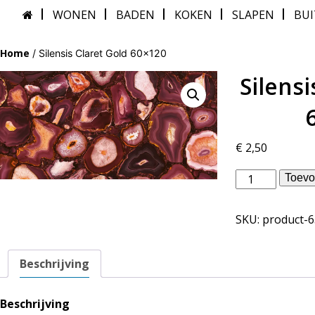
WONEN
BADEN
KOKEN
SLAPEN
BU
Home
/ Silensis Claret Gold 60×120
Silensi
€
2,50
Douglas
Toevo
Jones
binnentegels
SKU:
product-
-
Silensis
Claret
Beschrijving
Gold
60x120
aantal
Beschrijving