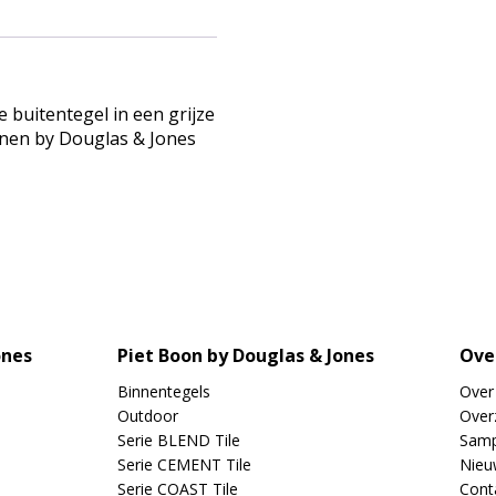
buitentegel in een grijze
onen by Douglas & Jones
ones
Piet Boon by Douglas & Jones
Ove
Binnentegels
Over
Outdoor
Overz
Serie BLEND Tile
Samp
Serie CEMENT Tile
Nieu
Serie COAST Tile
Cont