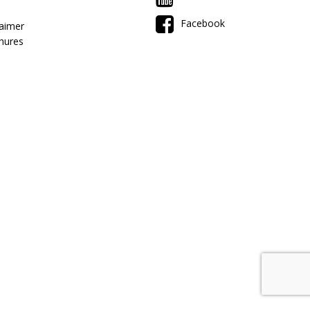
Facebook
laimer
hures