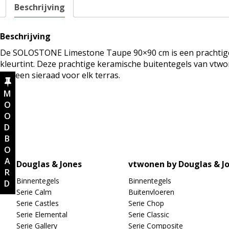
aantal
Beschrijving
Beschrijving
De SOLOSTONE Limestone Taupe 90×90 cm is een prachtige 
kleurtint. Deze prachtige keramische buitentegels van vtw
zijn een sieraad voor elk terras.
MOODBOARD
Douglas & Jones
vtwonen by Douglas & J
Binnentegels
Binnentegels
Serie Calm
Buitenvloeren
Serie Castles
Serie Chop
Serie Elemental
Serie Classic
Serie Gallery
Serie Composite