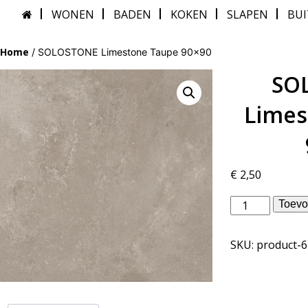
WONEN
BADEN
KOKEN
SLAPEN
BU
Home
/ SOLOSTONE Limestone Taupe 90×90
SO
Limes
€
2,50
vtwonen
Toevo
buitenvloeren
-
SKU:
product-
SOLOSTONE
Limestone
Taupe
90x90