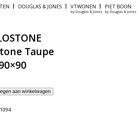
ITEN
DOUGLAS & JONES
VTWONEN
PIET BOON
by Douglas & Jones
by Douglas & Jones
LOSTONE
tone Taupe
90×90
egen aan winkelwagen
61094