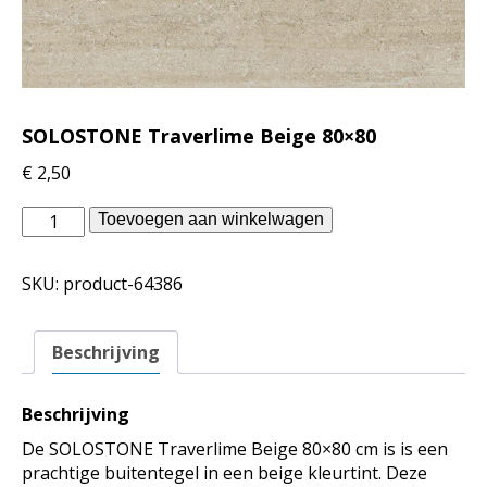
SOLOSTONE Traverlime Beige 80×80
€
2,50
vtwonen
Toevoegen aan winkelwagen
buitenvloeren
-
SKU:
product-64386
SOLOSTONE
Traverlime
Beige
Beschrijving
80x80
aantal
Beschrijving
De SOLOSTONE Traverlime Beige 80×80 cm is is een
prachtige buitentegel in een beige kleurtint. Deze