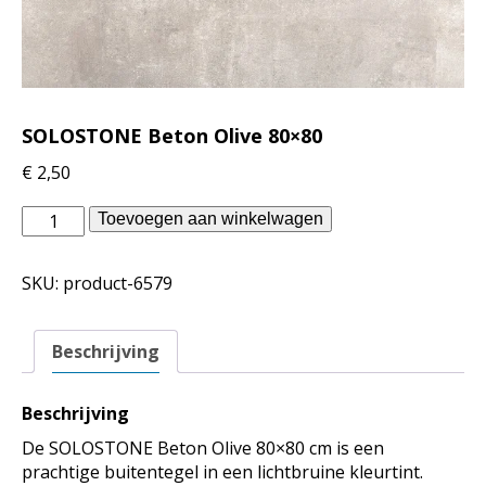
SOLOSTONE Beton Olive 80×80
€
2,50
vtwonen
Toevoegen aan winkelwagen
buitenvloeren
-
SKU:
product-6579
SOLOSTONE
Beton
Olive
Beschrijving
80x80
aantal
Beschrijving
De SOLOSTONE Beton Olive 80×80 cm is een
prachtige buitentegel in een lichtbruine kleurtint.