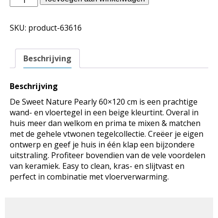
binnentegels
-
SKU:
product-63616
Sweet
Nature
Pearly
Beschrijving
60x120
aantal
Beschrijving
De Sweet Nature Pearly 60×120 cm is een prachtige
wand- en vloertegel in een beige kleurtint. Overal in
huis meer dan welkom en prima te mixen & matchen
met de gehele vtwonen tegelcollectie. Creëer je eigen
ontwerp en geef je huis in één klap een bijzondere
uitstraling. Profiteer bovendien van de vele voordelen
van keramiek. Easy to clean, kras- en slijtvast en
perfect in combinatie met vloerverwarming.