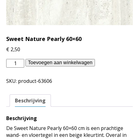
Sweet Nature Pearly 60×60
€
2,50
vtwonen
Toevoegen aan winkelwagen
binnentegels
-
SKU:
product-63606
Sweet
Nature
Pearly
Beschrijving
60x60
aantal
Beschrijving
De Sweet Nature Pearly 60×60 cm is een prachtige
wand- en vloertegel in een beige kleurtint. Overal in