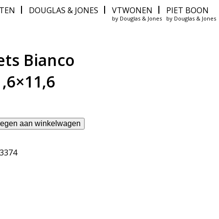
ITEN
DOUGLAS & JONES
VTWONEN
PIET BOON
by Douglas & Jones
by Douglas & Jones
ts Bianco
1,6×11,6
egen aan winkelwagen
63374