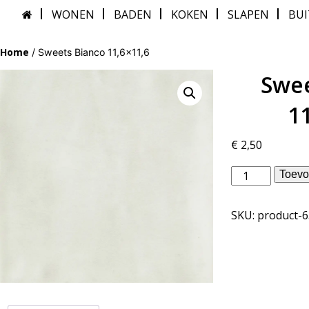
WONEN
BADEN
KOKEN
SLAPEN
BU
Home
/ Sweets Bianco 11,6×11,6
Swee
1
€
2,50
vtwonen
Toevo
binnentegels
-
SKU:
product-
Sweets
Bianco
11,6x11,6
aantal