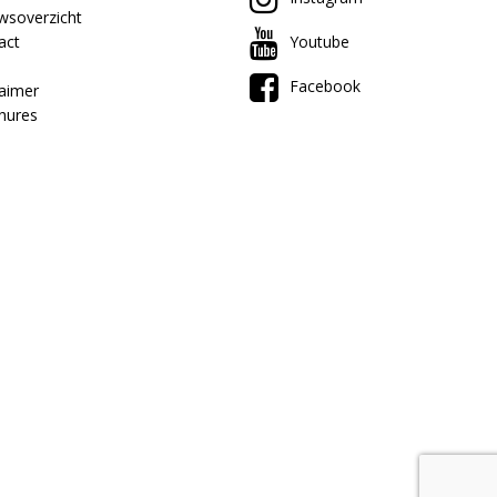
wsoverzicht
act
Youtube
Facebook
laimer
hures