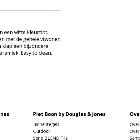
 een witte kleurtint.
hen met de gehele vtwonen
én klap een bijzondere
eramiek. Easy to clean,
ones
Piet Boon by Douglas & Jones
Ove
Binnentegels
Over
Outdoor
Overz
Serie BLEND Tile
Samp