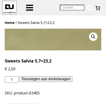
Home
/ Sweets Salvia 5,7×23,2
Sweets Salvia 5,7×23,2
€
2,50
vtwonen
Toevoegen aan winkelwagen
binnentegels
-
SKU:
product-63405
Sweets
Salvia
5,7x23,2