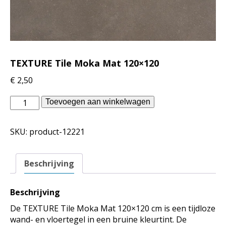
TEXTURE Tile Moka Mat 120×120
€
2,50
Piet
Toevoegen aan winkelwagen
Boon
binnentegels
SKU:
product-12221
-
TEXTURE
Tile
Beschrijving
Moka
Mat
120x120
Beschrijving
aantal
De TEXTURE Tile Moka Mat 120×120 cm is een tijdloze
wand- en vloertegel in een bruine kleurtint. De