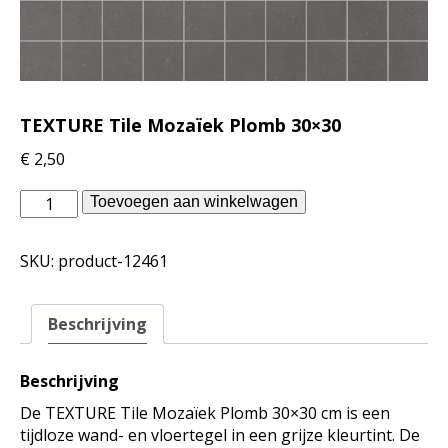
TEXTURE Tile Mozaïek Plomb 30×30
€
2,50
Piet
Toevoegen aan winkelwagen
Boon
binnentegels
SKU:
product-12461
-
TEXTURE
Tile
Beschrijving
Mozaïek
Plomb
30x30
Beschrijving
aantal
De TEXTURE Tile Mozaïek Plomb 30×30 cm is een
tijdloze wand- en vloertegel in een grijze kleurtint. De