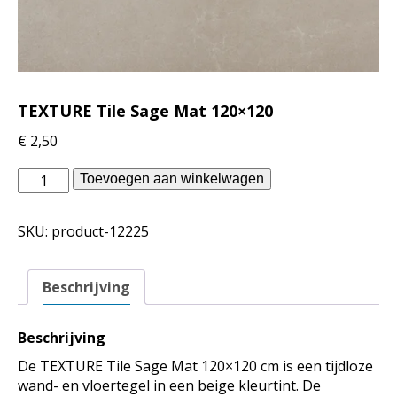
TEXTURE Tile Sage Mat 120×120
€
2,50
Piet
Toevoegen aan winkelwagen
Boon
binnentegels
SKU:
product-12225
-
TEXTURE
Tile
Beschrijving
Sage
Mat
120x120
Beschrijving
aantal
De TEXTURE Tile Sage Mat 120×120 cm is een tijdloze
wand- en vloertegel in een beige kleurtint. De