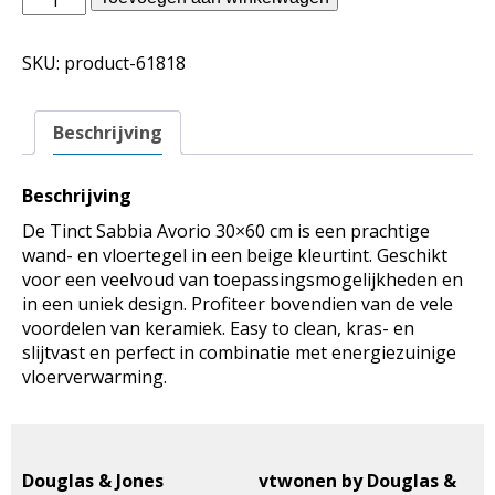
Jones
binnentegels
SKU:
product-61818
-
Tinct
Sabbia
Beschrijving
Avorio
30x60
aantal
Beschrijving
De Tinct Sabbia Avorio 30×60 cm is een prachtige
wand- en vloertegel in een beige kleurtint. Geschikt
voor een veelvoud van toepassingsmogelijkheden en
in een uniek design. Profiteer bovendien van de vele
voordelen van keramiek. Easy to clean, kras- en
slijtvast en perfect in combinatie met energiezuinige
vloerverwarming.
Douglas & Jones
vtwonen by Douglas &