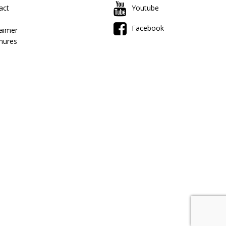
act
Youtube
Facebook
laimer
hures