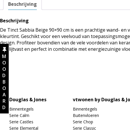
Beschrijving
Beschrijving
De Tinct Sabbia Beige 90×90 cm is een prachtige wand- en v
kleurtint. Geschikt voor een veelvoud van toepassingsmoge
design. Profiteer bovendien van de vele voordelen van keram
en slijtvast en perfect in combinatie met energiezuinige vl
MOODBOARD
Douglas & Jones
vtwonen by Douglas & J
Binnentegels
Binnentegels
Serie Calm
Buitenvloeren
Serie Castles
Serie Chop
Serie Elemental
Serie Classic