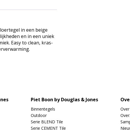
loertegel in een beige
lijkheden en in een uniek
iek. Easy to clean, kras-
oerverwarming.
ones
Piet Boon by Douglas & Jones
Ove
Binnentegels
Over
Outdoor
Overz
Serie BLEND Tile
Samp
Serie CEMENT Tile
Nieu