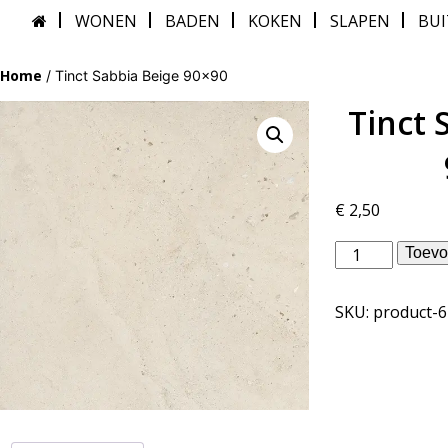
WONEN
BADEN
KOKEN
SLAPEN
BU
Home
/ Tinct Sabbia Beige 90×90
Tinct 
€
2,50
Douglas
Toevo
Jones
binnentegels
SKU:
product-
-
Tinct
Sabbia
Beige
90x90
aantal