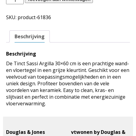
Jones
binnentegels
SKU:
product-61836
-
Tinct
Sassi
Beschrijving
Argilla
30x60
aantal
Beschrijving
De Tinct Sassi Argilla 30×60 cm is een prachtige wand-
en vloertegel in een grijze kleurtint. Geschikt voor een
veelvoud van toepassingsmogelijkheden en in een
uniek design. Profiteer bovendien van de vele
voordelen van keramiek. Easy to clean, kras- en
slijtvast en perfect in combinatie met energiezuinige
vloerverwarming.
Douglas & Jones
vtwonen by Douglas &