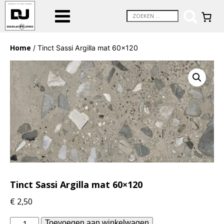
Home
/ Tinct Sassi Argilla mat 60×120
Tinct Sassi Argilla mat 60×120
€
2,50
Douglas
Toevoegen aan winkelwagen