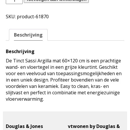
Jones
binnentegels
SKU:
product-61870
-
Tinct
Sassi
Beschrijving
Argilla
mat
60x120
Beschrijving
aantal
De Tinct Sassi Argilla mat 60×120 cm is een prachtige
wand- en vloertegel in een grijze kleurtint. Geschikt
voor een veelvoud van toepassingsmogelijkheden en
in een uniek design. Profiteer bovendien van de vele
voordelen van keramiek. Easy to clean, kras- en
slijtvast en perfect in combinatie met energiezuinige
vloerverwarming.
Douglas & Jones
vtwonen by Douglas &