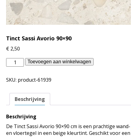
Tinct Sassi Avorio 90×90
€
2,50
Douglas
Toevoegen aan winkelwagen
Jones
binnentegels
SKU:
product-61939
-
Tinct
Sassi
Beschrijving
Avorio
90x90
aantal
Beschrijving
De Tinct Sassi Avorio 90×90 cm is een prachtige wand-
en vloertegel in een beige kleurtint. Geschikt voor een