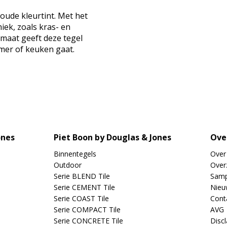
oude kleurtint. Met het
iek, zoals kras- en
rmaat geeft deze tegel
mer of keuken gaat.
ones
Piet Boon by Douglas & Jones
Ove
Binnentegels
Over
Outdoor
Overz
Serie BLEND Tile
Samp
Serie CEMENT Tile
Nieu
Serie COAST Tile
Cont
Serie COMPACT Tile
AVG
Serie CONCRETE Tile
Disc