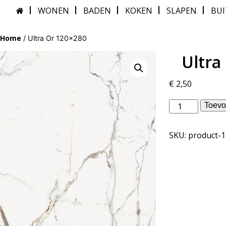
WONEN
BADEN
KOKEN
SLAPEN
BU
Home
/ Ultra Or 120×280
Ultra
€
2,50
Douglas
Toevo
Jones
binnentegels
SKU:
product-
-
Ultra
Or
120x280
aantal