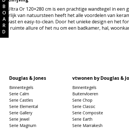
MOODBOARD
De Ultra Or 120×280 cm is een prachtige wandtegel in een g
uiterlijk van natuursteen heeft het alle voordelen van keram
slijtvast en easy-to-clean. Door het unieke design en het fo
elke ruimte allure of het nu om een badkamer, hal, woonka
Douglas & Jones
vtwonen by Douglas & J
Binnentegels
Binnentegels
Serie Calm
Buitenvloeren
Serie Castles
Serie Chop
Serie Elemental
Serie Classic
Serie Gallery
Serie Composite
Serie Jewel
Serie Earth
Serie Magnum
Serie Marrakesh