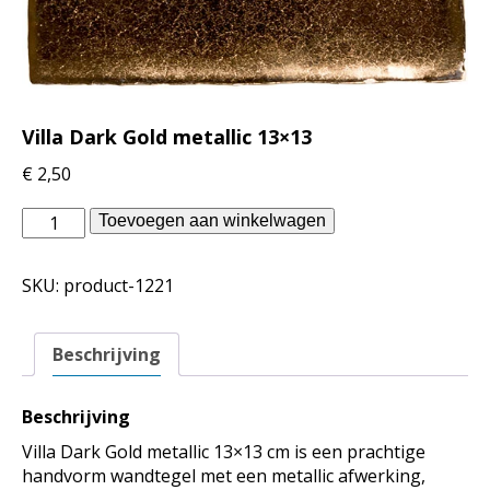
Villa Dark Gold metallic 13×13
€
2,50
vtwonen
Toevoegen aan winkelwagen
binnentegels
-
SKU:
product-1221
Villa
Dark
Gold
Beschrijving
metallic
13x13
aantal
Beschrijving
Villa Dark Gold metallic 13×13 cm is een prachtige
handvorm wandtegel met een metallic afwerking,