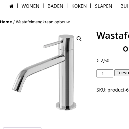
WONEN
BADEN
KOKEN
SLAPEN
BU
Home
/ Wastafelmengkraan opbouw
Wastaf
o
€
2,50
vtwonen
Toevo
badkamer
-
SKU:
product-
Wastafelmeng
opbouw
aantal