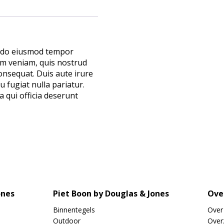
ed do eiusmod tempor
im veniam, quis nostrud
onsequat. Duis aute irure
u fugiat nulla pariatur.
a qui officia deserunt
ones
Piet Boon by Douglas & Jones
Ove
Binnentegels
Over
Outdoor
Overz