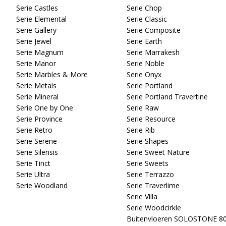
Serie Castles
Serie Chop
Serie Elemental
Serie Classic
Serie Gallery
Serie Composite
Serie Jewel
Serie Earth
Serie Magnum
Serie Marrakesh
Serie Manor
Serie Noble
Serie Marbles & More
Serie Onyx
Serie Metals
Serie Portland
Serie Mineral
Serie Portland Travertine
Serie One by One
Serie Raw
Serie Province
Serie Resource
Serie Retro
Serie Rib
Serie Serene
Serie Shapes
Serie Silensis
Serie Sweet Nature
Serie Tinct
Serie Sweets
Serie Ultra
Serie Terrazzo
Serie Woodland
Serie Traverlime
Serie Villa
Serie Woodcirkle
Buitenvloeren SOLOSTONE 8