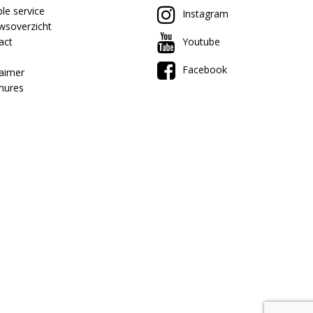
le service
Instagram
wsoverzicht
act
Youtube
Facebook
laimer
hures