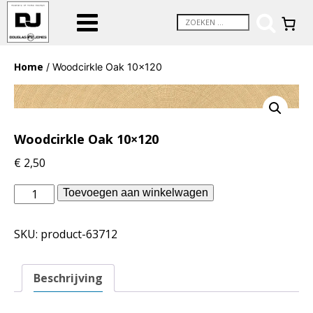
Home
/ Woodcirkle Oak 10×120
Woodcirkle Oak 10×120
€
2,50
vtwonen
Toevoegen aan winkelwagen
binnentegels
-
SKU:
product-63712
Woodcirkle
Oak
10x120
Beschrijving
aantal