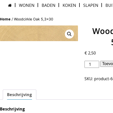
WONEN
BADEN
KOKEN
SLAPEN
BU
Home
/ Woodcirkle Oak 5,3×30
Wood
€
2,50
vtwonen
Toevo
binnentegels
-
SKU:
product-
Woodcirkle
Oak
5,3x30
Beschrijving
aantal
Beschrijving