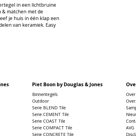
rtegel in een lichtbruine
en & matchen met de
eef je huis in één klap een
rdelen van keramiek. Easy
ones
Piet Boon by Douglas & Jones
Ove
Binnentegels
Over
Outdoor
Overz
Serie BLEND Tile
Samp
Serie CEMENT Tile
Nieu
Serie COAST Tile
Cont
Serie COMPACT Tile
AVG
Serie CONCRETE Tile
Disc