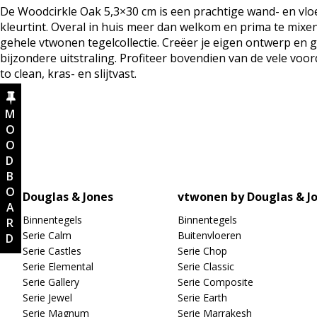
De Woodcirkle Oak 5,3×30 cm is een prachtige wand- en vloe
kleurtint. Overal in huis meer dan welkom en prima te mix
gehele vtwonen tegelcollectie. Creëer je eigen ontwerp en g
bijzondere uitstraling. Profiteer bovendien van de vele voo
to clean, kras- en slijtvast.
MOODBOARD
Douglas & Jones
vtwonen by Douglas & J
Binnentegels
Binnentegels
Serie Calm
Buitenvloeren
Serie Castles
Serie Chop
Serie Elemental
Serie Classic
Serie Gallery
Serie Composite
Serie Jewel
Serie Earth
Serie Magnum
Serie Marrakesh