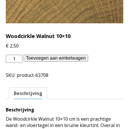
Woodcirkle Walnut 10×10
€
2,50
vtwonen
Toevoegen aan winkelwagen
binnentegels
-
SKU:
product-63708
Woodcirkle
Walnut
10x10
Beschrijving
aantal
Beschrijving
De Woodcirkle Walnut 10×10 cm is een prachtige
wand- en vloertegel in een bruine kleurtint. Overal in