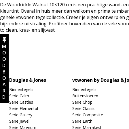
De Woodcirkle Walnut 10×120 cm is een prachtige wand- en 
kleurtint. Overal in huis meer dan welkom en prima te mix
gehele vtwonen tegelcollectie. Creëer je eigen ontwerp en g
bijzondere uitstraling. Profiteer bovendien van de vele voo
to clean, kras- en slijtvast.
MOODBOARD
Douglas & Jones
vtwonen by Douglas & J
Binnentegels
Binnentegels
Serie Calm
Buitenvloeren
Serie Castles
Serie Chop
Serie Elemental
Serie Classic
Serie Gallery
Serie Composite
Serie Jewel
Serie Earth
Serie Magnum
Serie Marrakesh