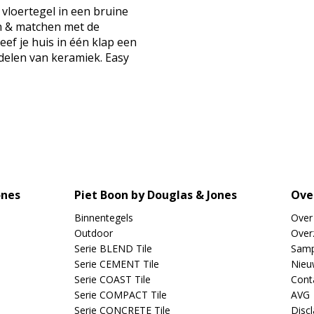
vloertegel in een bruine
en & matchen met de
eef je huis in één klap een
rdelen van keramiek. Easy
ones
Piet Boon by Douglas & Jones
Ove
Binnentegels
Over
Outdoor
Overz
Serie BLEND Tile
Samp
Serie CEMENT Tile
Nieu
Serie COAST Tile
Cont
Serie COMPACT Tile
AVG
Serie CONCRETE Tile
Disc