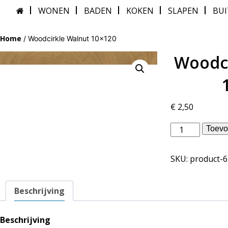
WONEN
BADEN
KOKEN
SLAPEN
BU
Home
/ Woodcirkle Walnut 10×120
Woodci
€
2,50
vtwonen
Toevo
binnentegels
-
SKU:
product-
Woodcirkle
Walnut
10x120
Beschrijving
aantal
Beschrijving