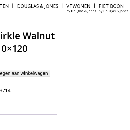
ITEN
DOUGLAS & JONES
VTWONEN
PIET BOON
by Douglas & Jones
by Douglas & Jones
rkle Walnut
10×120
egen aan winkelwagen
63714