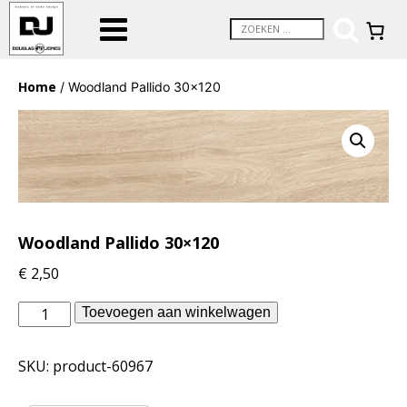
Home
/ Woodland Pallido 30×120
Woodland Pallido 30×120
€
2,50
Douglas
Toevoegen aan winkelwagen
Jones
binnentegels
SKU:
product-60967
-
Woodland