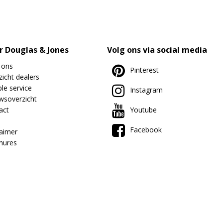
r Douglas & Jones
Volg ons via social media
 ons
Pinterest
icht dealers
le service
Instagram
wsoverzicht
act
Youtube
Facebook
laimer
hures