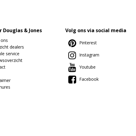
r Douglas & Jones
Volg ons via social media
 ons
Pinterest
icht dealers
le service
Instagram
wsoverzicht
act
Youtube
Facebook
laimer
hures