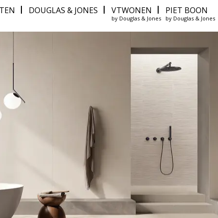
ITEN
DOUGLAS & JONES
VTWONEN
PIET BOON
by Douglas & Jones
by Douglas & Jones