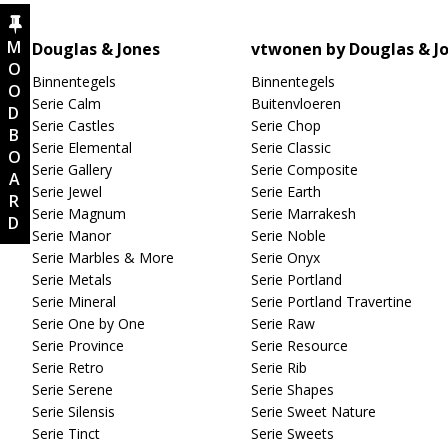
MOODBOARD
Douglas & Jones
vtwonen by Douglas & J
Binnentegels
Binnentegels
Serie Calm
Buitenvloeren
Serie Castles
Serie Chop
Serie Elemental
Serie Classic
Serie Gallery
Serie Composite
Serie Jewel
Serie Earth
Serie Magnum
Serie Marrakesh
Serie Manor
Serie Noble
Serie Marbles & More
Serie Onyx
Serie Metals
Serie Portland
Serie Mineral
Serie Portland Travertine
Serie One by One
Serie Raw
Serie Province
Serie Resource
Serie Retro
Serie Rib
Serie Serene
Serie Shapes
Serie Silensis
Serie Sweet Nature
Serie Tinct
Serie Sweets