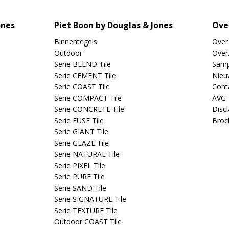
ones
Piet Boon by Douglas & Jones
Ove
Binnentegels
Over
Outdoor
Overz
Serie BLEND Tile
Samp
Serie CEMENT Tile
Nieu
Serie COAST Tile
Cont
Serie COMPACT Tile
AVG
Serie CONCRETE Tile
Disc
Serie FUSE Tile
Broc
Serie GIANT Tile
Serie GLAZE Tile
Serie NATURAL Tile
Serie PIXEL Tile
Serie PURE Tile
Serie SAND Tile
Serie SIGNATURE Tile
Serie TEXTURE Tile
Outdoor COAST Tile