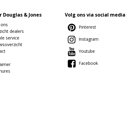
r Douglas & Jones
Volg ons via social media
 ons
Pinterest
icht dealers
le service
Instagram
wsoverzicht
act
Youtube
Facebook
laimer
hures