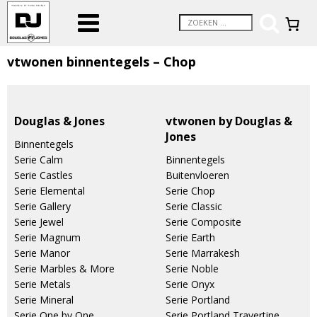
vtwonen binnentegels – Chop
Douglas & Jones
vtwonen by Douglas &
Jones
Binnentegels
Serie Calm
Binnentegels
Serie Castles
Buitenvloeren
Serie Elemental
Serie Chop
Serie Gallery
Serie Classic
Serie Jewel
Serie Composite
Serie Magnum
Serie Earth
Serie Manor
Serie Marrakesh
Serie Marbles & More
Serie Noble
Serie Metals
Serie Onyx
Serie Mineral
Serie Portland
Serie One by One
Serie Portland Travertine