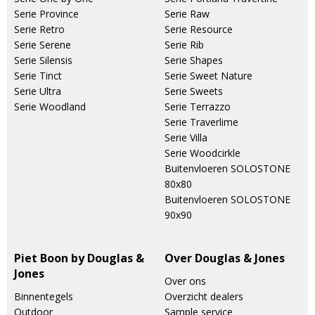
Serie Province
Serie Raw
Serie Retro
Serie Resource
Serie Serene
Serie Rib
Serie Silensis
Serie Shapes
Serie Tinct
Serie Sweet Nature
Serie Ultra
Serie Sweets
Serie Woodland
Serie Terrazzo
Serie Traverlime
Serie Villa
Serie Woodcirkle
Buitenvloeren SOLOSTONE
80x80
Buitenvloeren SOLOSTONE
90x90
Piet Boon by Douglas &
Over Douglas & Jones
Jones
Over ons
Binnentegels
Overzicht dealers
Outdoor
Sample service