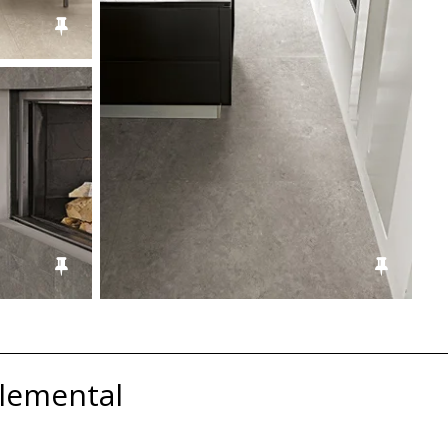
?>
Elemental