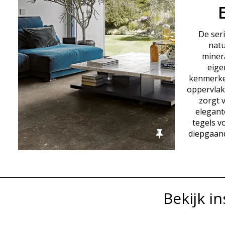
De ser
natu
minera
eige
kenmerken
oppervlak 
zorgt 
elegante
tegels v
diepgaan
?>
Bekijk i