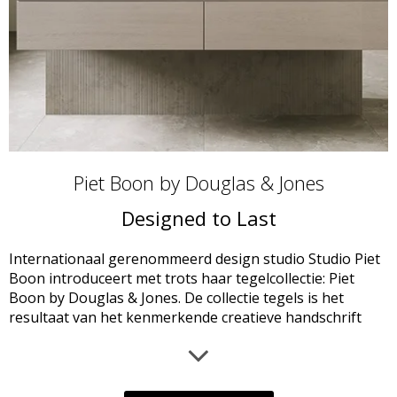
Piet Boon by Douglas & Jones
Designed to Last
Internationaal gerenommeerd design studio Studio Piet
Boon introduceert met trots haar tegelcollectie: Piet
Boon by Douglas & Jones. De collectie tegels is het
resultaat van het kenmerkende creatieve handschrift
van de studio en de gedegen ervaring van Douglas &
Jones met de productie van keramische tegels. Het
ingetogen Studio Piet Boon kleurenpalet evenals de
duurzame materialen in combinatie met de bewezen