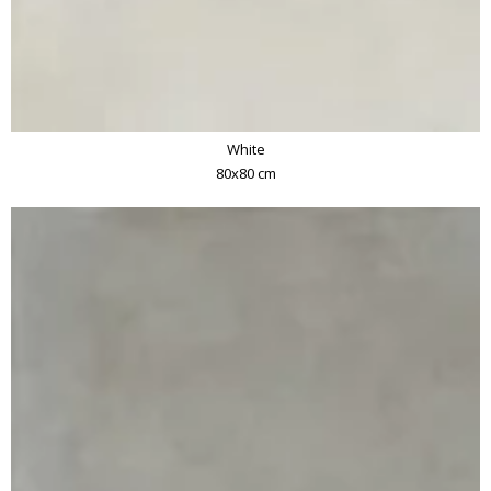
White
80x80 cm