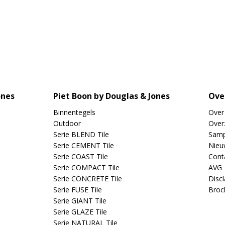
ones
Piet Boon by Douglas & Jones
Ove
Binnentegels
Over
Outdoor
Overz
Serie BLEND Tile
Samp
Serie CEMENT Tile
Nieu
Serie COAST Tile
Cont
Serie COMPACT Tile
AVG
Serie CONCRETE Tile
Disc
Serie FUSE Tile
Broc
Serie GIANT Tile
Serie GLAZE Tile
Serie NATURAL Tile