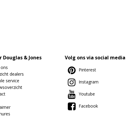
r Douglas & Jones
Volg ons via social media
 ons
Pinterest
icht dealers
le service
Instagram
wsoverzicht
act
Youtube
Facebook
laimer
hures