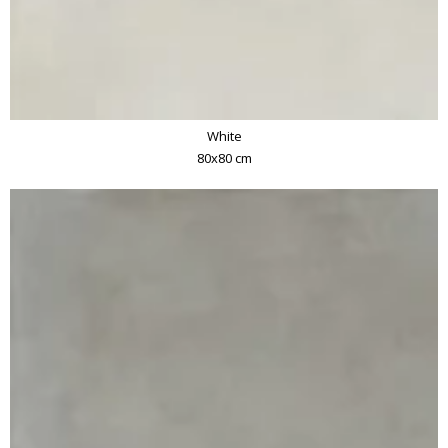
White
80x80 cm