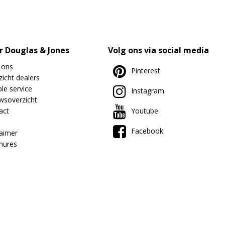
r Douglas & Jones
Volg ons via social media
 ons
Pinterest
icht dealers
le service
Instagram
wsoverzicht
act
Youtube
Facebook
laimer
hures