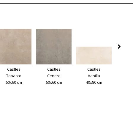
Castles
Castles
Castles
Cas
Tabacco
Cenere
Vanilla
Tab
60x60 cm
60x60 cm
40x80 cm
40x