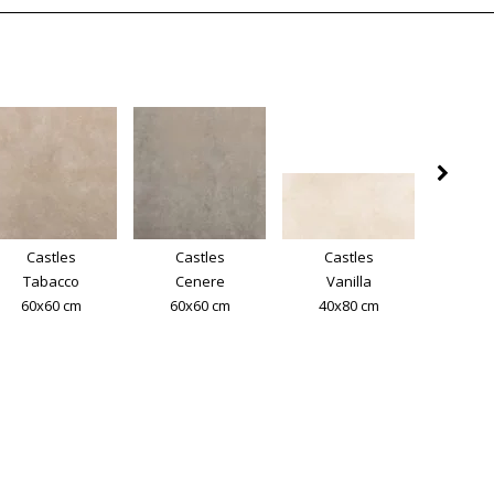
Castles
Castles
Castles
Cas
Tabacco
Cenere
Vanilla
Tab
60x60 cm
60x60 cm
40x80 cm
40x