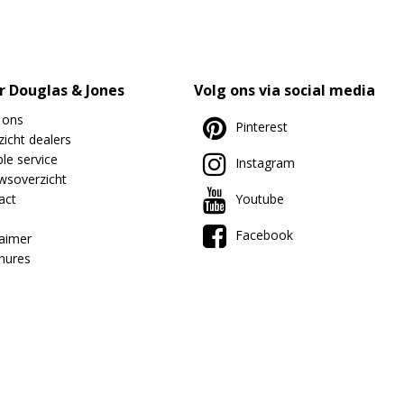
r Douglas & Jones
Volg ons via social media
 ons
Pinterest
icht dealers
le service
Instagram
wsoverzicht
act
Youtube
Facebook
laimer
hures