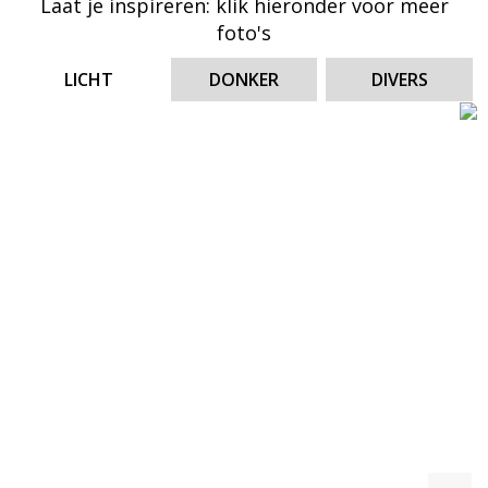
Laat je inspireren: klik hieronder voor meer
eigen stijl creëren.
foto's
Deze bijzondere tegelcollectie in het echt bekijken?
LICHT
DONKER
DIVERS
Vind hier een dealer bij jou in de buurt!