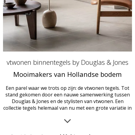
vtwonen binnentegels by Douglas & Jones
Mooimakers van Hollandse bodem
Een parel waar we trots op zijn: de vtwonen tegels. Tot
stand gekomen door een nauwe samenwerking tussen
Douglas & Jones en de stylisten van vtwonen. Een
collectie tegels helemaal van nu met een grote variatie in
formaten, kleuren en structuren. Voor op de vloer of
tegen de wand. Houtlook en betonlook tegels met een
klassiek of modern tintje. Sober en kleurrijk. Strak en
speels. Je kunt ze naar hartenlust mixen & matchen en je