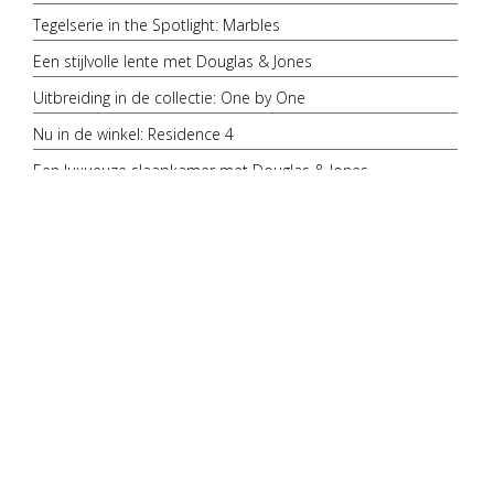
Tegelserie in the Spotlight: Marbles
Een stijlvolle lente met Douglas & Jones
Uitbreiding in de collectie: One by One
Nu in de winkel: Residence 4
Een luxueuze slaapkamer met Douglas & Jones
Kleur bekennen: een interieur met koele tinten
Tegelpatronen in huis: Kruisverband
Nieuw in de collectie: serie Elemental
Een stijlvolle badkamer met Douglas & Jones
Douglas & Jones te zien in 'Hart van Goud'
Tegelserie in the spotlight: Castles
Tegelpatronen in huis: Visgraatpatroon
Een sfeervolle keuken met Douglas & Jones