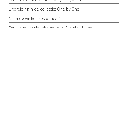
Uitbreiding in de collectie: One by One
Nu in de winkel: Residence 4
Een luxueuze slaapkamer met Douglas & Jones
Kleur bekennen: een interieur met koele tinten
Tegelpatronen in huis: Kruisverband
Nieuw in de collectie: serie Elemental
Een stijlvolle badkamer met Douglas & Jones
Douglas & Jones te zien in 'Hart van Goud'
Tegelserie in the spotlight: Castles
Tegelpatronen in huis: Visgraatpatroon
Een sfeervolle keuken met Douglas & Jones
Terugblik: vtwonen 'weer verliefd op je huis' seizoen 15
Kleur bekennen: donkere kleuren in je interieur