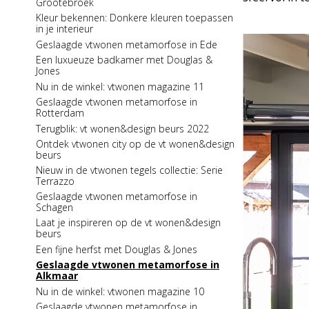
Grootebroek
wandspecial
Kleur bekennen: Donkere kleuren toepassen
Kleur bekennen: een interieur met
in je interieur
natureltinten
Geslaagde vtwonen metamorfose in Ede
Een sfeervolle hal met Douglas & Jones
Een luxueuze badkamer met Douglas &
Tegeltrends in huis: Betonlook tegels
Jones
Een heerlijke zomer met Douglas & Jones
Nu in de winkel: vtwonen magazine 11
Nu in de winkel: Residence 7 8
Geslaagde vtwonen metamorfose in
Rotterdam
Tegelpatronen in huis: Wildverband
Terugblik: vt wonen&design beurs 2022
Nu in de winkel: Stijlvol Wonen 5
Ontdek vtwonen city op de vt wonen&design
Een luxueus toilet met Douglas & Jones
beurs
Kleur bekennen: een interieur met warme
Nieuw in de vtwonen tegels collectie: Serie
tinten
Terrazzo
Tegelserie in the Spotlight: Elemental
Geslaagde vtwonen metamorfose in
Tegeltrends in huis: Marmerlook tegels
Schagen
Een sfeervolle werkkamer met Douglas &
Laat je inspireren op de vt wonen&design
Jones
beurs
Nu in de winkel: Stijlvol Wonen 4
Een fijne herfst met Douglas & Jones
Tegelserie in the Spotlight: Marbles
Geslaagde vtwonen metamorfose in
Alkmaar
Een stijlvolle lente met Douglas & Jones
Nu in de winkel: vtwonen magazine 10
Uitbreiding in de collectie: One by One
Geslaagde vtwonen metamorfose in