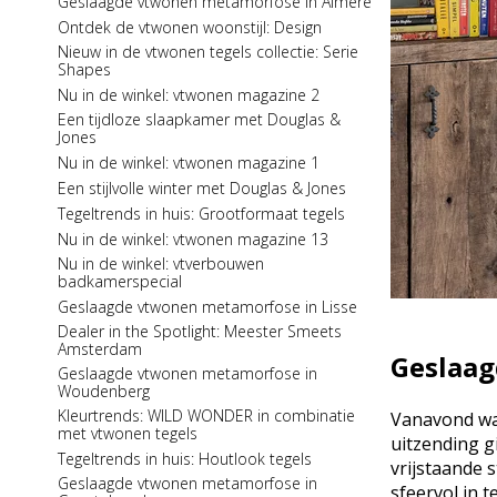
Geslaagde vtwonen metamorfose in Almere
Tegeltrends in huis: Grootformaat tegels
Nu in de winkel: Stijlvol Wonen 8
Ontdek de vtwonen woonstijl: Design
Nu in de winkel: vtverbouwen
badkamerspecial
Nu in de winkel: Stijlvol Wonen 6
Nieuw in de vtwonen tegels collectie: Serie
Shapes
Een stijlvolle slaapkamer met Douglas &
Tegeltrends in huis: Houtlook tegels
Jones
Nu in de winkel: vtwonen magazine 2
Tegelserie in the spotlight: One by One
Een zinderende zomer met Douglas & Jones
Een tijdloze slaapkamer met Douglas &
Kleur bekennen: Donkere kleuren toepassen
Jones
in je interieur
Nu in de winkel: Stijlvol Wonen 5
Nu in de winkel: vtwonen magazine 1
Een luxueuze badkamer met Douglas &
Prachtige binnenkijker: Woonboerderij in
Jones
Gelderland
Een stijlvolle winter met Douglas & Jones
Nu in de winkel: Stijlvol Wonen 7
Nu in de winkel: Stijlvol Wonen 4
Tegeltrends in huis: Grootformaat tegels
Nieuw in de collectie: Exotone
Nu in de winkel: Residence 10
Nu in de winkel: vtwonen magazine 13
Fundamentals
Een fijne herfst met Douglas & Jones
Nu in de winkel: vtverbouwen
Spelen met tegelpatronen: Visgraatpatroon
badkamerspecial
Een eigentijdse keuken met Douglas & Jones
Nieuw van Douglas & Jones: Exotone
Geslaagde vtwonen metamorfose in Lisse
Tegelpatronen in huis: Visgraatpatroon
Premium Vinyl Tiles
Dealer in the Spotlight: Meester Smeets
Nu in de winkel: Stijlvol Wonen 6
Amsterdam
Kleur bekennen: Lichte kleuren toepassen in
Geslaag
Geslaagde vtwonen metamorfose in
je interieur
Woudenberg
Een eigentijdse woonkamer met Douglas &
Kleurtrends: WILD WONDER in combinatie
Vanavond was
Jones
met vtwonen tegels
uitzending gi
Tegelpatronen in huis: Halfsteensverband
Tegeltrends in huis: Houtlook tegels
vrijstaande 
Tegelserie in the spotlight: Manor
Geslaagde vtwonen metamorfose in
sfeervol in t
Nu in de winkel: vtverbouwen vloer &