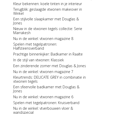
Jones
Kleur bekennen: koele tinten in je interieur
Een stijlvolle badkamer met Douglas & Jones
Terugblik: geslaagde vtwonen makeover in
Nu in de winkel: Stijlvol Wonen 7
Winkel
Een sfeervolle herfst met Douglas & Jones
Een stijlvolle slaapkamer met Douglas &
Jones
Nu in de winkel: Eigen Huis & Interieur 7
Nieuw in de vtwonen tegels collectie: Serie
Serie in the spotlight: Manor
Marrakesh
Nu in de winkel: Stijlvol Wonen 6
Nu in de winkel: vtwonen magazine 8
Een smaakvolle keuken met Douglas &
Spelen met tegelpatronen:
Jones
Halfsteensverband
Een sfeervolle woonkamer met Douglas &
Prachtige binnenkijker: Badkamer in Raalte
Jones
In de stijl van vtwonen: Klassiek
Serie in the spotlight: Fusion
Een zinderende zomer met Douglas & Jones
De serie One by One: de rijkdom van één
tegel
Nu in de winkel: vtwonen magazine 7
De serie Manor: Warm, diep en doorleefd
Kleurtrends: DELICATE GREY in combinatie in
vtwonen tegels
Uit de Douglas & Jones collectie: Manor en
Metals
Een sfeervolle badkamer met Douglas &
Jones
Douglas & Jones zomeractie 2019
Nu in de winkel: vtwonen magazine 6
Maak kans op een Douglas & Jones
wooncheque t.w.v. € 2.500,-
Spelen met tegelpatronen: Kruisverband
Ontdek Douglas & Jones in Art of Living
Nu in de winkel: vtverbouwen vloer &
wandspecial
Ontdek Douglas & Jones op de vt