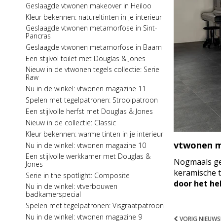
Nu in de winkel: Stijlvol Wonen 3
Geslaagde vtwonen makeover in Heiloo
Een vrolijk voorjaar met Douglas & Jones
Kleur bekennen: natureltinten in je interieur
Spelen met tegelpatronen: Strooipatroon
Geslaagde vtwonen metamorfose in Sint-
Pancras
Een stijlvolle woonkamer met Douglas &
Jones
Geslaagde vtwonen metamorfose in Baarn
Serie in de spotlight: Metals
Een stijlvol toilet met Douglas & Jones
Kleur bekennen: donkere kleuren in je
Nieuw in de vtwonen tegels collectie: Serie
interieur
Raw
Een uitnodigende hal met Douglas & Jones
Nu in de winkel: vtwonen magazine 11
Spelen met tegelpatronen: Visgraatpatroon
Spelen met tegelpatronen: Strooipatroon
Een fraai toilet met Douglas & Jones
Een stijlvolle herfst met Douglas & Jones
De winter door met Douglas & Jones
Nieuw in de collectie: Classic
Serie in the spotlight: Castles
Kleur bekennen: warme tinten in je interieur
vtwonen m
Kleur bekennen: lichte kleuren in je interieur
Nu in de winkel: vtwonen magazine 10
Een inspirerende werkkamer met Douglas &
Een stijlvolle werkkamer met Douglas &
Nogmaals ge
Jones
Jones
keramische t
Spelen met tegelpatronen:
Serie in the spotlight: Composite
Halfsteensverband
door het hel
Nu in de winkel: vtverbouwen
Serie in the spotlight: One by One
badkamerspecial
Gespot in Stek Magazine 8: Douglas & Jones
Spelen met tegelpatronen: Visgraatpatroon
Een sfeervolle slaapkamer met Douglas &
Nu in de winkel: vtwonen magazine 9
VORIG NIEUWS