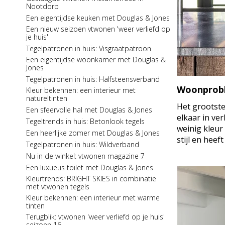
Nu in de winkel: Residence 4
Nootdorp
Een luxueuze slaapkamer met Douglas &
Een eigentijdse keuken met Douglas & Jones
Jones
Een nieuw seizoen vtwonen 'weer verliefd op
Kleur bekennen: een interieur met koele
je huis'
tinten
Tegelpatronen in huis: Visgraatpatroon
Tegelpatronen in huis: Kruisverband
Een eigentijdse woonkamer met Douglas &
Nieuw in de collectie: serie Elemental
Jones
Een stijlvolle badkamer met Douglas & Jones
Tegelpatronen in huis: Halfsteensverband
Douglas & Jones te zien in 'Hart van Goud'
Woonprob
Kleur bekennen: een interieur met
Tegelserie in the spotlight: Castles
natureltinten
Het grootste
Tegelpatronen in huis: Visgraatpatroon
Een sfeervolle hal met Douglas & Jones
elkaar in ve
Een sfeervolle keuken met Douglas & Jones
Tegeltrends in huis: Betonlook tegels
weinig kleur
Terugblik: vtwonen 'weer verliefd op je huis'
Een heerlijke zomer met Douglas & Jones
seizoen 15
stijl en hee
Tegelpatronen in huis: Wildverband
Kleur bekennen: donkere kleuren in je
Nu in de winkel: vtwonen magazine 7
interieur
Een luxueus toilet met Douglas & Jones
Tegelserie in the spotlight: Metals
Kleurtrends: BRIGHT SKIES in combinatie
Tegelpatronen in huis: Halfsteensverband
met vtwonen tegels
Een sfeervolle woonkamer met Douglas &
Kleur bekennen: een interieur met warme
Jones
tinten
Kleur bekennen: een interieur met lichte
Terugblik: vtwonen 'weer verliefd op je huis'
kleuren
seizoen 16