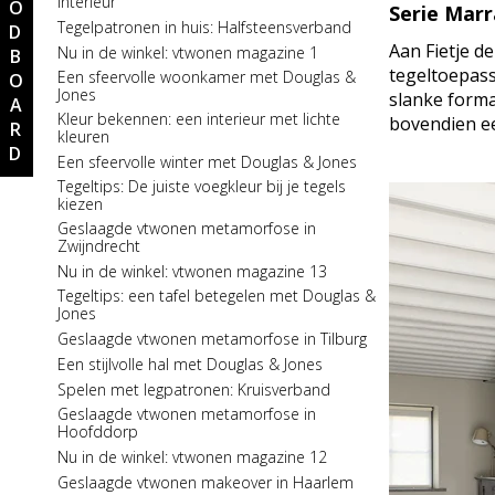
MOODBOARD
interieur
Serie Mar
Nu in de winkel: vtverbouwen
Tegelpatronen in huis: Halfsteensverband
badkamerspecial
Aan Fietje d
Nu in de winkel: vtwonen magazine 1
Nu in de winkel: Stijlvol Wonen 6
tegeltoepas
Een sfeervolle woonkamer met Douglas &
Spelen met tegelpatronen: Visgraatpatroon
Jones
slanke forma
Kleur bekennen: koele tinten in je interieur
Kleur bekennen: een interieur met lichte
bovendien ee
kleuren
Serie in the spotlight: One by One
Een sfeervolle winter met Douglas & Jones
Een stijlvolle slaapkamer met Douglas &
Jones
Tegeltips: De juiste voegkleur bij je tegels
kiezen
Spelen met tegelpatronen:
Halfsteensverband
Geslaagde vtwonen metamorfose in
Zwijndrecht
Een zinderende zomer met Douglas & Jones
Nu in de winkel: vtwonen magazine 13
Nu in de winkel: Stijlvol Wonen 5
Tegeltips: een tafel betegelen met Douglas &
Prachtige binnenkijker: Woonboerderij in
Jones
Gelderland
Geslaagde vtwonen metamorfose in Tilburg
Nieuw in de collectie: serie Marbles
Een stijlvolle hal met Douglas & Jones
Een sfeervolle badkamer met Douglas &
Jones
Spelen met legpatronen: Kruisverband
Spelen met tegelpatronen: Kruisverband
Geslaagde vtwonen metamorfose in
Hoofddorp
Nu in de winkel: vtverbouwen vloer &
wandspecial
Nu in de winkel: vtwonen magazine 12
Een stijlvolle keuken met Douglas & Jones
Geslaagde vtwonen makeover in Haarlem