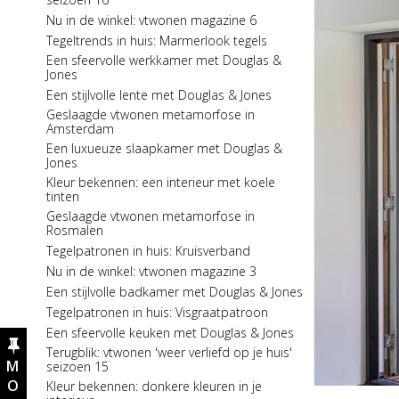
Een sfeervolle winter met Douglas & Jones
Nu in de winkel: vtwonen magazine 6
Tegelserie in the spotlight: Ambiance
Tegeltrends in huis: Marmerlook tegels
Tegeltips: De juiste voegkleur bij je tegels
Een sfeervolle werkkamer met Douglas &
kiezen
Jones
Nu in de winkel: Eigen Huis & Interieur 6
Een stijlvolle lente met Douglas & Jones
Tegelserie in the spotlight: Sense
Geslaagde vtwonen metamorfose in
Tegeltips: een tafel betegelen met Douglas &
Amsterdam
Jones
Een luxueuze slaapkamer met Douglas &
Een stijlvolle hal met Douglas & Jones
Jones
Spelen met legpatronen: Kruisverband
Kleur bekennen: een interieur met koele
tinten
Nu in de winkel: Stijlvol Wonen 8
Geslaagde vtwonen metamorfose in
Kleur bekennen: natureltinten in je interieur
Rosmalen
Tegelserie in the spotlight: Manor
Tegelpatronen in huis: Kruisverband
Een stijlvol toilet met Douglas & Jones
Nu in de winkel: vtwonen magazine 3
Nu in de winkel: Stijlvol Wonen 7
Een stijlvolle badkamer met Douglas & Jones
Spelen met tegelpatronen: Strooipatroon
Tegelpatronen in huis: Visgraatpatroon
Een stijlvolle herfst met Douglas & Jones
Een sfeervolle keuken met Douglas & Jones
Kleur bekennen: warme tinten in je interieur
Terugblik: vtwonen 'weer verliefd op je huis'
Geslaagde vtwonen makeover in Noordwijk
seizoen 15
Een stijlvolle werkkamer met Douglas &
Kleur bekennen: donkere kleuren in je
Jones