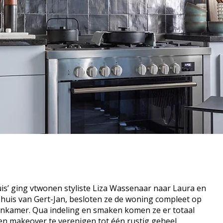
uis’ ging vtwonen styliste Liza Wassenaar naar Laura en
 huis van Gert-Jan, besloten ze de woning compleet op
nkamer. Qua indeling en smaken komen ze er totaal
nen makeover te verenigen tot één rustig geheel.