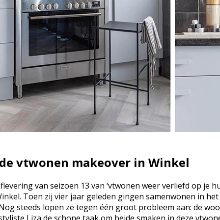
de vtwonen makeover in Winkel
aflevering van seizoen 13 van ‘vtwonen weer verliefd op je h
Winkel. Toen zij vier jaar geleden gingen samenwonen in het
Nog steeds lopen ze tegen één groot probleem aan: de woo
n styliste Liza de schone taak om beide smaken in deze vtwo