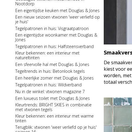
Nu in de winkel: Residence 4
Nootdorp
Een luxueuze slaapkamer met Douglas &
Een eigentijdse keuken met Douglas & Jones
Jones
Een nieuw seizoen vtwonen 'weer verliefd op
Kleur bekennen: een interieur met koele
je huis'
tinten
Tegelpatronen in huis: Visgraatpatroon
Tegelpatronen in huis: Kruisverband
Een eigentijdse woonkamer met Douglas &
Nieuw in de collectie: serie Elemental
Jones
Een stijlvolle badkamer met Douglas & Jones
Tegelpatronen in huis: Halfsteensverband
Douglas & Jones te zien in 'Hart van Goud'
Smaakvers
Kleur bekennen: een interieur met
Tegelserie in the spotlight: Castles
natureltinten
De smaakvers
Tegelpatronen in huis: Visgraatpatroon
Een sfeervolle hal met Douglas & Jones
kiest voor e
Een sfeervolle keuken met Douglas & Jones
Tegeltrends in huis: Betonlook tegels
worden, met 
Terugblik: vtwonen 'weer verliefd op je huis'
Een heerlijke zomer met Douglas & Jones
seizoen 15
totaal versc
Tegelpatronen in huis: Wildverband
Kleur bekennen: donkere kleuren in je
Nu in de winkel: vtwonen magazine 7
interieur
Een luxueus toilet met Douglas & Jones
Tegelserie in the spotlight: Metals
Kleurtrends: BRIGHT SKIES in combinatie
Tegelpatronen in huis: Halfsteensverband
met vtwonen tegels
Een sfeervolle woonkamer met Douglas &
Kleur bekennen: een interieur met warme
Jones
tinten
Kleur bekennen: een interieur met lichte
Terugblik: vtwonen 'weer verliefd op je huis'
kleuren
seizoen 16