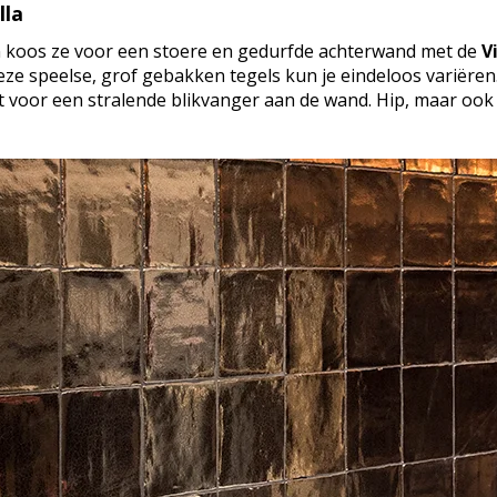
lla
n koos ze voor een stoere en gedurfde achterwand met de
V
eze speelse, grof gebakken tegels kun je eindeloos variëren.
et voor een stralende blikvanger aan de wand. Hip, maar ook t