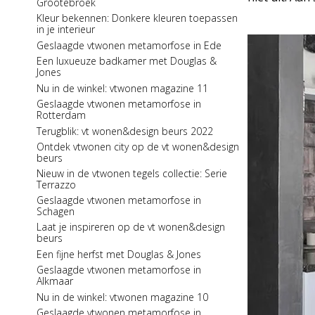
Grootebroek
wandspecial
Kleur bekennen: Donkere kleuren toepassen
Kleur bekennen: een interieur met
in je interieur
natureltinten
Geslaagde vtwonen metamorfose in Ede
Een sfeervolle hal met Douglas & Jones
Een luxueuze badkamer met Douglas &
Tegeltrends in huis: Betonlook tegels
Jones
Een heerlijke zomer met Douglas & Jones
Nu in de winkel: vtwonen magazine 11
Nu in de winkel: Residence 7 8
Geslaagde vtwonen metamorfose in
Rotterdam
Tegelpatronen in huis: Wildverband
Terugblik: vt wonen&design beurs 2022
Nu in de winkel: Stijlvol Wonen 5
Ontdek vtwonen city op de vt wonen&design
Een luxueus toilet met Douglas & Jones
beurs
Kleur bekennen: een interieur met warme
Nieuw in de vtwonen tegels collectie: Serie
tinten
Terrazzo
Tegelserie in the Spotlight: Elemental
Geslaagde vtwonen metamorfose in
Tegeltrends in huis: Marmerlook tegels
Schagen
Een sfeervolle werkkamer met Douglas &
Laat je inspireren op de vt wonen&design
Jones
beurs
Nu in de winkel: Stijlvol Wonen 4
Een fijne herfst met Douglas & Jones
Tegelserie in the Spotlight: Marbles
Geslaagde vtwonen metamorfose in
Alkmaar
Een stijlvolle lente met Douglas & Jones
Nu in de winkel: vtwonen magazine 10
Uitbreiding in de collectie: One by One
Geslaagde vtwonen metamorfose in