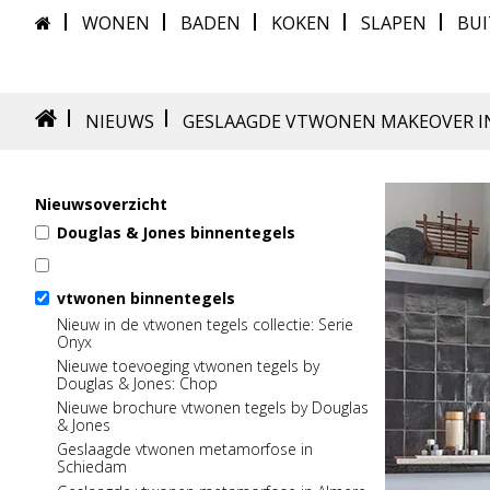
WONEN
BADEN
KOKEN
SLAPEN
BU
NIEUWS
GESLAAGDE VTWONEN MAKEOVER I
Nieuwsoverzicht
Douglas & Jones binnentegels
Wonen in Jouw Stijl met Douglas & Jones
Nieuw in de collectie: Ultra
Wonen in Jouw Stijl met Douglas & Jones
vtwonen binnentegels
Nieuwe brochure vtwonen tegels by Douglas
Prachtige binnenkijker: Woning in Vleuten
Nieuw in de vtwonen tegels collectie: Serie
& Jones
Onyx
Tegeltrends in huis: Houtlook tegels
Nu in de winkel: Stijlvol Wonen 2
Nieuwe toevoeging vtwonen tegels by
Tegelpatronen in huis: Visgraatpatroon
Prachtige binnenkijker: Woning in Vleuten
Douglas & Jones: Chop
Een heerlijke zomer met Douglas & Jones
Een tijdloze slaapkamer met Douglas &
Nieuwe brochure vtwonen tegels by Douglas
Jones
Tegelpatronen in huis: Wildverband
& Jones
Een sfeervolle werkkamer met Douglas &
Tegelserie in the spotlight: Fusion
Geslaagde vtwonen metamorfose in
Jones
Schiedam
Een stijlvolle winter met Douglas & Jones
Tegelpatronen in huis: Visgraatpatroon