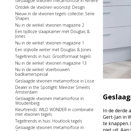
Geslaagde vtwonen metamorfose in Almere
Tegeltrends in huis: Grootformaat tegels
Nu in de winkel: Stijlvol Wonen 8
Ontdek de vtwonen woonstijl: Design
Nu in de winkel: vtverbouwen
badkamerspecial
Nu in de winkel: Stijlvol Wonen 6
Nieuw in de vtwonen tegels collectie: Serie
Shapes
Een stijlvolle slaapkamer met Douglas &
Tegeltrends in huis: Houtlook tegels
Jones
Nu in de winkel: vtwonen magazine 2
Tegelserie in the spotlight: One by One
Een zinderende zomer met Douglas & Jones
Een tijdloze slaapkamer met Douglas &
Kleur bekennen: Donkere kleuren toepassen
Jones
in je interieur
Nu in de winkel: Stijlvol Wonen 5
Nu in de winkel: vtwonen magazine 1
Een luxueuze badkamer met Douglas &
Prachtige binnenkijker: Woonboerderij in
Jones
Gelderland
Een stijlvolle winter met Douglas & Jones
Nu in de winkel: Stijlvol Wonen 7
Nu in de winkel: Stijlvol Wonen 4
Tegeltrends in huis: Grootformaat tegels
Nieuw in de collectie: Exotone
Nu in de winkel: Residence 10
Nu in de winkel: vtwonen magazine 13
Fundamentals
Een fijne herfst met Douglas & Jones
Nu in de winkel: vtverbouwen
Spelen met tegelpatronen: Visgraatpatroon
badkamerspecial
Een eigentijdse keuken met Douglas & Jones
Nieuw van Douglas & Jones: Exotone
Geslaagde vtwonen metamorfose in Lisse
Tegelpatronen in huis: Visgraatpatroon
Premium Vinyl Tiles
Dealer in the Spotlight: Meester Smeets
Nu in de winkel: Stijlvol Wonen 6
Amsterdam
Kleur bekennen: Lichte kleuren toepassen in
Geslaag
Geslaagde vtwonen metamorfose in
je interieur
Woudenberg
Een eigentijdse woonkamer met Douglas &
Kleurtrends: WILD WONDER in combinatie
In de derde 
Jones
met vtwonen tegels
Gert-Jan in 
Tegelpatronen in huis: Halfsteensverband
Tegeltrends in huis: Houtlook tegels
te knappen. 
Tegelserie in the spotlight: Manor
Geslaagde vtwonen metamorfose in
niet uit. Aa
Nu in de winkel: vtverbouwen vloer &