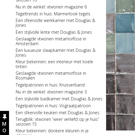
Een sfeervolle winter met Douglas & Jones
Nu in de winkel: vtwonen magazine 6
Tegelserie in the spotlight: Ambiance
Tegeltrends in huis: Marmerlook tegels
Tegeltips: De juiste voegkleur bij je tegels
Een sfeervolle werkkamer met Douglas &
kiezen
Jones
Nu in de winkel: Eigen Huis & Interieur 6
Een stijlvolle lente met Douglas & Jones
Tegelserie in the spotlight: Sense
Geslaagde vtwonen metamorfose in
Tegeltips: een tafel betegelen met Douglas &
Amsterdam
Jones
Een luxueuze slaapkamer met Douglas &
Een stijlvolle hal met Douglas & Jones
Jones
Spelen met legpatronen: Kruisverband
Kleur bekennen: een interieur met koele
tinten
Nu in de winkel: Stijlvol Wonen 8
Geslaagde vtwonen metamorfose in
Kleur bekennen: natureltinten in je interieur
Rosmalen
Tegelserie in the spotlight: Manor
Tegelpatronen in huis: Kruisverband
Een stijlvol toilet met Douglas & Jones
Nu in de winkel: vtwonen magazine 3
Nu in de winkel: Stijlvol Wonen 7
Een stijlvolle badkamer met Douglas & Jones
Spelen met tegelpatronen: Strooipatroon
Tegelpatronen in huis: Visgraatpatroon
Een stijlvolle herfst met Douglas & Jones
Een sfeervolle keuken met Douglas & Jones
Kleur bekennen: warme tinten in je interieur
Terugblik: vtwonen 'weer verliefd op je huis'
Geslaagde vtwonen makeover in Noordwijk
seizoen 15
Een stijlvolle werkkamer met Douglas &
Kleur bekennen: donkere kleuren in je
Jones