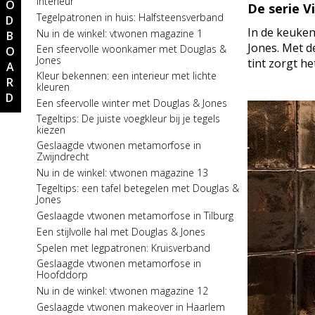
MOODBOARD
interieur
De serie Vi
Nu in de winkel: vtverbouwen
Tegelpatronen in huis: Halfsteensverband
badkamerspecial
In de keuke
Nu in de winkel: vtwonen magazine 1
Nu in de winkel: Stijlvol Wonen 6
Jones. Met d
Een sfeervolle woonkamer met Douglas &
Spelen met tegelpatronen: Visgraatpatroon
Jones
tint zorgt h
Kleur bekennen: koele tinten in je interieur
Kleur bekennen: een interieur met lichte
kleuren
Serie in the spotlight: One by One
Een sfeervolle winter met Douglas & Jones
Een stijlvolle slaapkamer met Douglas &
Jones
Tegeltips: De juiste voegkleur bij je tegels
kiezen
Spelen met tegelpatronen:
Halfsteensverband
Geslaagde vtwonen metamorfose in
Zwijndrecht
Een zinderende zomer met Douglas & Jones
Nu in de winkel: vtwonen magazine 13
Nu in de winkel: Stijlvol Wonen 5
Tegeltips: een tafel betegelen met Douglas &
Prachtige binnenkijker: Woonboerderij in
Jones
Gelderland
Geslaagde vtwonen metamorfose in Tilburg
Nieuw in de collectie: serie Marbles
Een stijlvolle hal met Douglas & Jones
Een sfeervolle badkamer met Douglas &
Jones
Spelen met legpatronen: Kruisverband
Spelen met tegelpatronen: Kruisverband
Geslaagde vtwonen metamorfose in
Hoofddorp
Nu in de winkel: vtverbouwen vloer &
wandspecial
Nu in de winkel: vtwonen magazine 12
Een stijlvolle keuken met Douglas & Jones
Geslaagde vtwonen makeover in Haarlem