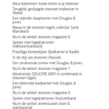
Jones
Kleur bekennen: koele tinten in je interieur
Een stijlvolle badkamer met Douglas & Jones
Terugblik: geslaagde vtwonen makeover in
Nu in de winkel: Stijlvol Wonen 7
Winkel
Een sfeervolle herfst met Douglas & Jones
Een stijlvolle slaapkamer met Douglas &
Jones
Nu in de winkel: Eigen Huis & Interieur 7
Nieuw in de vtwonen tegels collectie: Serie
Serie in the spotlight: Manor
Marrakesh
Nu in de winkel: Stijlvol Wonen 6
Nu in de winkel: vtwonen magazine 8
Een smaakvolle keuken met Douglas &
Spelen met tegelpatronen:
Jones
Halfsteensverband
Een sfeervolle woonkamer met Douglas &
Prachtige binnenkijker: Badkamer in Raalte
Jones
In de stijl van vtwonen: Klassiek
Serie in the spotlight: Fusion
Een zinderende zomer met Douglas & Jones
De serie One by One: de rijkdom van één
tegel
Nu in de winkel: vtwonen magazine 7
De serie Manor: Warm, diep en doorleefd
Kleurtrends: DELICATE GREY in combinatie in
vtwonen tegels
Uit de Douglas & Jones collectie: Manor en
Metals
Een sfeervolle badkamer met Douglas &
Jones
Douglas & Jones zomeractie 2019
Nu in de winkel: vtwonen magazine 6
Maak kans op een Douglas & Jones
wooncheque t.w.v. € 2.500,-
Spelen met tegelpatronen: Kruisverband
Ontdek Douglas & Jones in Art of Living
Nu in de winkel: vtverbouwen vloer &
wandspecial
Ontdek Douglas & Jones op de vt