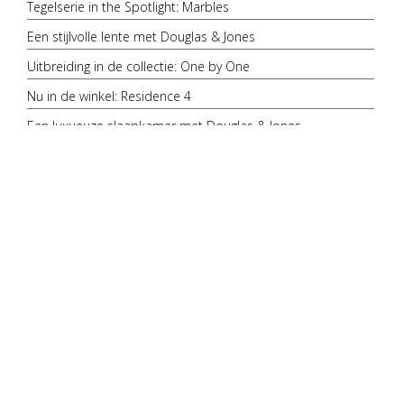
Tegelserie in the Spotlight: Marbles
Een stijlvolle lente met Douglas & Jones
Uitbreiding in de collectie: One by One
Nu in de winkel: Residence 4
Een luxueuze slaapkamer met Douglas & Jones
Kleur bekennen: een interieur met koele tinten
Tegelpatronen in huis: Kruisverband
Nieuw in de collectie: serie Elemental
Een stijlvolle badkamer met Douglas & Jones
Douglas & Jones te zien in 'Hart van Goud'
Tegelserie in the spotlight: Castles
Tegelpatronen in huis: Visgraatpatroon
Een sfeervolle keuken met Douglas & Jones
Terugblik: vtwonen 'weer verliefd op je huis' seizoen 15